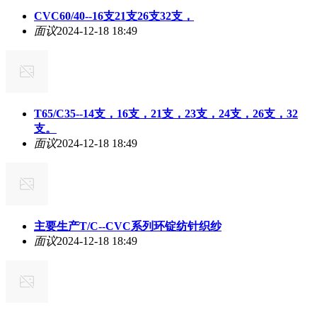
CVC60/40--16支21支26支32支，
面议
2024-12-18 18:49
T65/C35--14支，16支，21支，23支，24支，26支，32
支。
面议
2024-12-18 18:49
主要生产T/C--CVC系列环锭纺针织纱
面议
2024-12-18 18:49